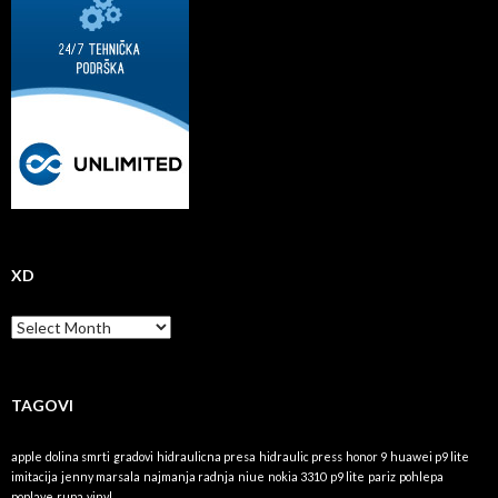
XD
x
D
TAGOVI
apple
dolina smrti
gradovi
hidraulicna presa
hidraulic press
honor 9
huawei p9 lite
imitacija
jenny marsala
najmanja radnja
niue
nokia 3310
p9 lite
pariz
pohlepa
poplave
rupa
vinyl