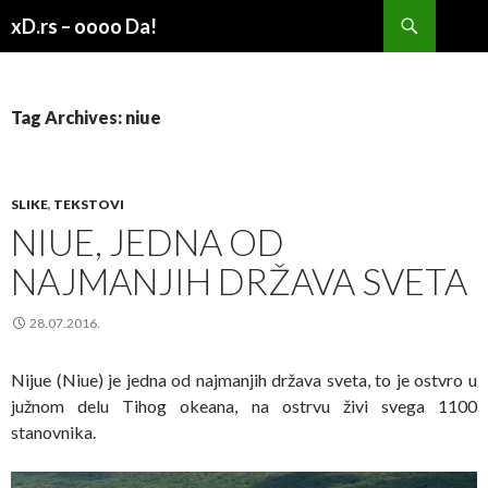
Search
xD.rs – oooo Da!
SKIP
TO
CONTENT
Tag Archives: niue
SLIKE
,
TEKSTOVI
NIUE, JEDNA OD
NAJMANJIH DRŽAVA SVETA
28.07.2016.
Nijue (Niue) je jedna od najmanjih država sveta, to je ostvro u
južnom delu Tihog okeana, na ostrvu živi svega 1100
stanovnika.