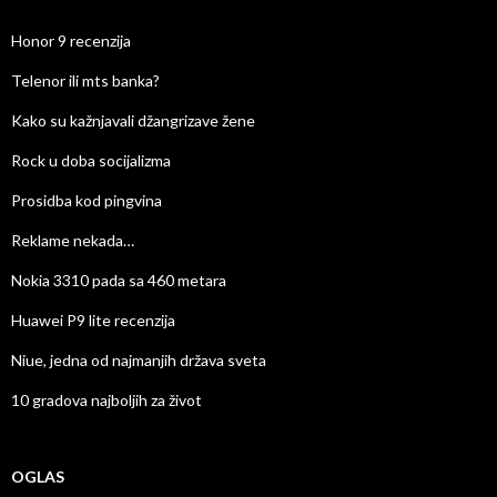
Honor 9 recenzija
Telenor ili mts banka?
Kako su kažnjavali džangrizave žene
Rock u doba socijalizma
Prosidba kod pingvina
Reklame nekada…
Nokia 3310 pada sa 460 metara
Huawei P9 lite recenzija
Niue, jedna od najmanjih država sveta
10 gradova najboljih za život
OGLAS