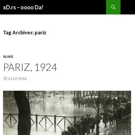
Search
xD.rs – oooo Da!
SKIP
TO
CONTENT
Tag Archives: pariz
SLIKE
PARIZ, 1924
31.07.2013.