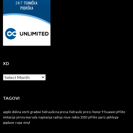
XD
x
D
TAGOVI
apple
dolina smrti
gradovi
hidraulicna presa
hidraulic press
honor 9
huawei p9 lite
imitacija
jenny marsala
najmanja radnja
niue
nokia 3310
p9 lite
pariz
pohlepa
poplave
rupa
vinyl