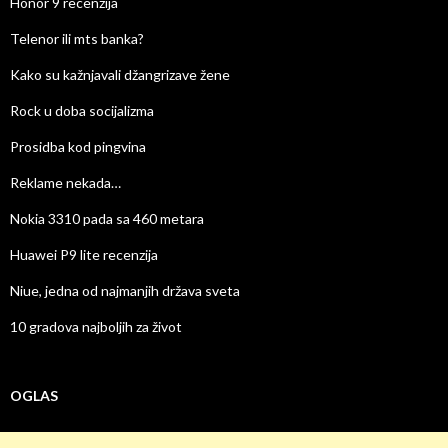
Honor 9 recenzija
Telenor ili mts banka?
Kako su kažnjavali džangrizave žene
Rock u doba socijalizma
Prosidba kod pingvina
Reklame nekada…
Nokia 3310 pada sa 460 metara
Huawei P9 lite recenzija
Niue, jedna od najmanjih država sveta
10 gradova najboljih za život
OGLAS